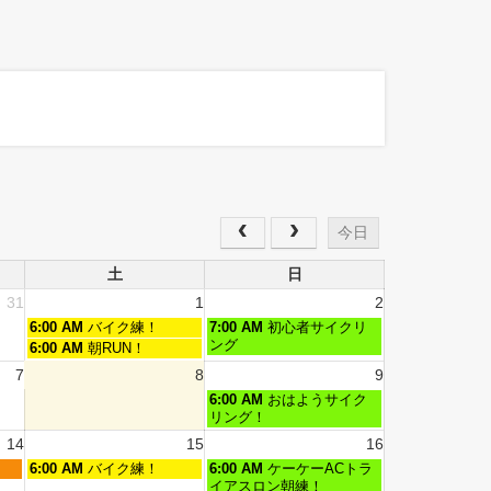
今日
土
日
31
1
2
6:00 AM
バイク練！
7:00 AM
初心者サイクリ
ング
6:00 AM
朝RUN！
7
8
9
6:00 AM
おはようサイク
リング！
14
15
16
6:00 AM
バイク練！
6:00 AM
ケーケーACトラ
イアスロン朝練！