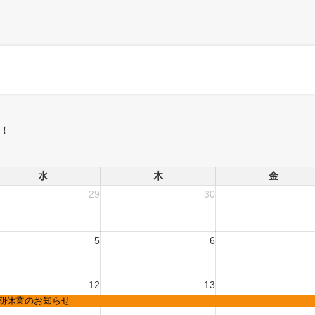
！
水
木
金
29
30
5
6
12
13
期休業のお知らせ