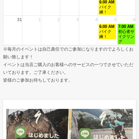
6:00 AM
バイク
練！
31
1
2
3
4
5
6
6:00 AM
7:00 AM
バイク
初心者サ
練！
イクリン
グ
※毎月のイベントは自己責任でのご参加になりますのでよろしくお
願い致します！
イベントは当店ご購入のお客様へのサービスの一つでさせていただ
いております。ご了承ください。
皆様のご参加お待ちしております。