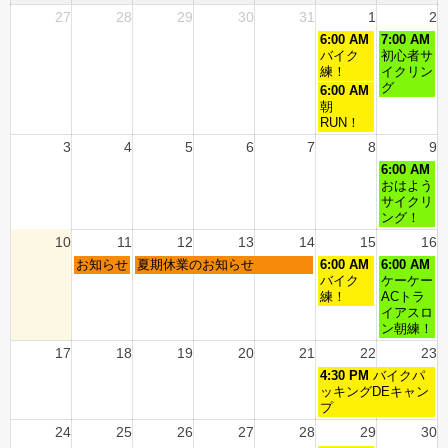
27
28
29
30
31
1
2
6:00 AM
7:00 AM
バイク
初心者サ
練！
イクリン
グ
6:00 AM
朝
RUN！
3
4
5
6
7
8
9
6:00 AM
おはよう
サイクリ
ング！
10
11
12
13
14
15
16
お知らせ
夏期休業のお知らせ
6:00 AM
6:00 AM
バイク
ケーケー
練！
ACトラ
イアスロ
ン朝練！
17
18
19
20
21
22
23
4:30 PM
バイクパ
ッキングDEキャン
プ
24
25
26
27
28
29
30