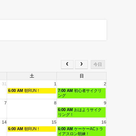
今日
土
日
31
1
2
6:00 AM
朝RUN！
7:00 AM
初心者サイクリ
ング
7
8
9
6:00 AM
おはようサイク
リング！
14
15
16
6:00 AM
朝RUN！
6:00 AM
ケーケーACトラ
イアスロン朝練！