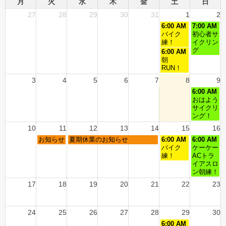
月
火
水
木
金
土
日
27
28
29
30
31
1
2
6:00 AM
7:00 AM
バイク
初心者サ
練！
イクリン
グ
6:00 AM
朝
RUN！
3
4
5
6
7
8
9
6:00 AM
おはよう
サイクリ
ング！
10
11
12
13
14
15
16
お知らせ
夏期休業のお知らせ
6:00 AM
6:00 AM
バイク
ケーケー
練！
ACトラ
イアスロ
ン朝練！
17
18
19
20
21
22
23
24
25
26
27
28
29
30
6:00 AM