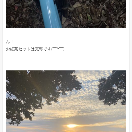
ん！
お紅茶セットは完璧です(￣^￣)ゞ