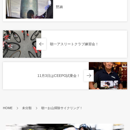
黙祷
朝一アスリートクラブ練習会！
11月3日はCEEPO試乗会！
HOME
未分類
朝一お山掃除サイクリング！