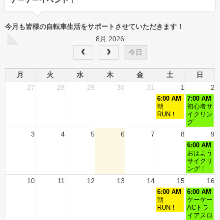
今月も皆様の自転車生活をサポートさせていただきます！
8月 2026
今日
月
火
水
木
金
土
日
27
28
29
30
31
1
2
6:00 AM
7:00 AM
朝
初心者サ
RUN！
イクリン
グ
3
4
5
6
7
8
9
6:00 AM
おはよう
サイクリ
ング！
10
11
12
13
14
15
16
6:00 AM
6:00 AM
朝
ケーケー
RUN！
ACトラ
イアスロ