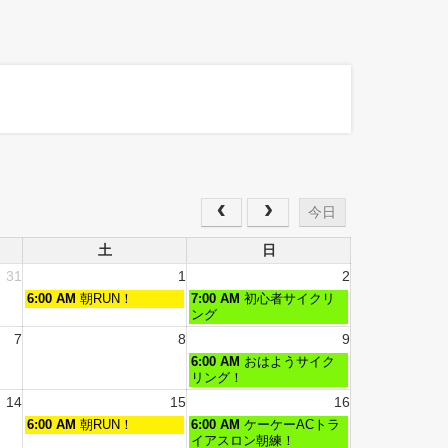
今日
土
日
31
1
2
6:00 AM
朝RUN！
7:00 AM
初心者サイクリ
ング
7
8
9
6:00 AM
おはようサイク
リング！
14
15
16
6:00 AM
朝RUN！
6:00 AM
ケーケーACトラ
イアスロン朝練！