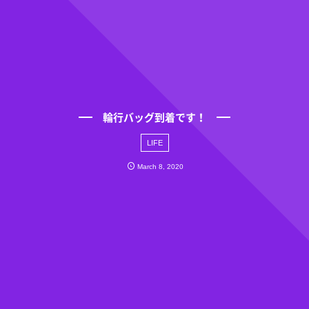
輪行バッグ到着です！
LIFE
March
8
,
2020