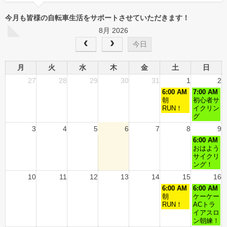
今月も皆様の自転車生活をサポートさせていただきます！
8月 2026
今日
月
火
水
木
金
土
日
27
28
29
30
31
1
2
6:00 AM
7:00 AM
朝
初心者サ
RUN！
イクリン
グ
3
4
5
6
7
8
9
6:00 AM
おはよう
サイクリ
ング！
10
11
12
13
14
15
16
6:00 AM
6:00 AM
朝
ケーケー
RUN！
ACトラ
イアスロ
ン朝練！