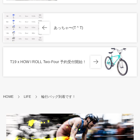
あっちゃ〜(T ^ T)
T19 x HOW I ROLL Two-Four 予約受付開始！
HOME
LIFE
輪行バッグ到着です！