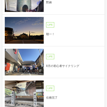
黙祷
LIFE
朝一！
LIFE
8月の初心者サイクリング
LIFE
任務完了