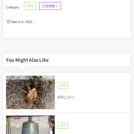
LIFE
入荷情報！
March
8
,
2020
You Might Also Like
LIFE
8月に入り、
LIFE