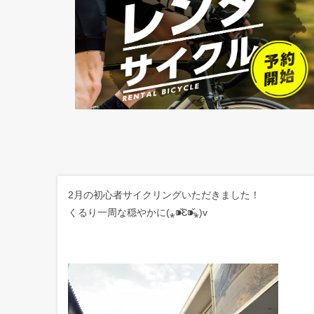
2月の初心者サイクリングいただきました！
くるり一周な穏やかに(⁎⁍̴̆Ɛ⁍̴̆⁎)v