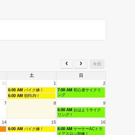
今日
土
日
31
1
2
6:00 AM
バイク練！
7:00 AM
初心者サイクリ
ング
6:00 AM
朝RUN！
7
8
9
6:00 AM
おはようサイク
リング！
14
15
16
6:00 AM
バイク練！
6:00 AM
ケーケーACトラ
イアスロン朝練！