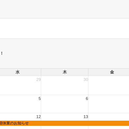
！
水
木
金
29
30
5
6
12
13
期休業のお知らせ