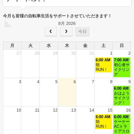
今月も皆様の自転車生活をサポートさせていただきます！
8月 2026
今日
月
火
水
木
金
土
日
27
28
29
30
31
1
2
6:00 AM
7:00 AM
朝
初心者サ
RUN！
イクリン
グ
3
4
5
6
7
8
9
6:00 AM
おはよう
サイクリ
ング！
10
11
12
13
14
15
16
6:00 AM
6:00 AM
朝
ケーケー
RUN！
ACトラ
イアスロ