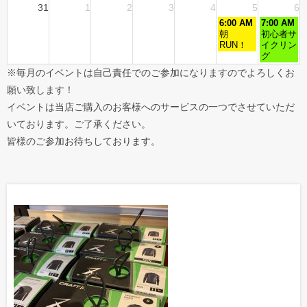
31
1
2
3
4
5
6
6:00 AM
7:00 AM
朝
初心者サ
RUN！
イクリン
グ
※毎月のイベントは自己責任でのご参加になりますのでよろしくお
願い致します！
イベントは当店ご購入のお客様へのサービスの一つでさせていただ
いております。ご了承ください。
皆様のご参加お待ちしております。