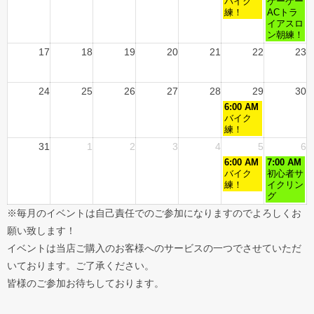
バイク
ケーケー
練！
ACトラ
イアスロ
ン朝練！
17
18
19
20
21
22
23
24
25
26
27
28
29
30
6:00 AM
バイク
練！
31
1
2
3
4
5
6
6:00 AM
7:00 AM
バイク
初心者サ
練！
イクリン
グ
※毎月のイベントは自己責任でのご参加になりますのでよろしくお
願い致します！
イベントは当店ご購入のお客様へのサービスの一つでさせていただ
いております。ご了承ください。
皆様のご参加お待ちしております。