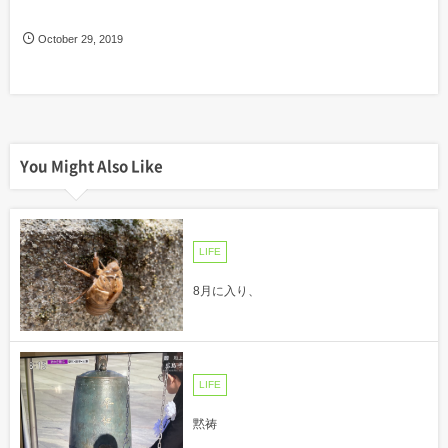
October
29
,
2019
You Might Also Like
LIFE
8月に入り、
LIFE
黙祷