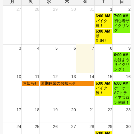
月
火
水
木
金
土
日
27
28
29
30
31
1
2
6:00 AM
7:00 AM
バイク
初心者サ
練！
イクリン
グ
6:00 AM
朝
RUN！
3
4
5
6
7
8
9
6:00 AM
おはよう
サイクリ
ング！
10
11
12
13
14
15
16
お知らせ
夏期休業のお知らせ
6:00 AM
6:00 AM
バイク
ケーケー
練！
ACトラ
イアスロ
ン朝練！
17
18
19
20
21
22
23
24
25
26
27
28
29
30
6:00 AM