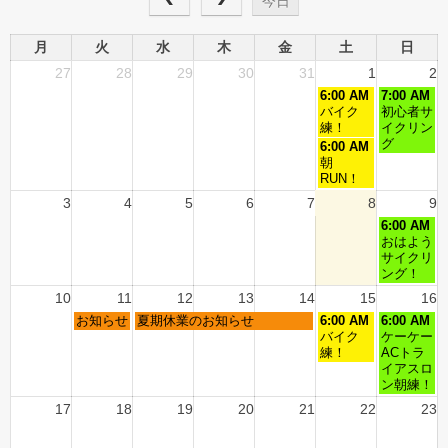
今日
月
火
水
木
金
土
日
27
28
29
30
31
1
2
6:00 AM
7:00 AM
バイク
初心者サ
練！
イクリン
グ
6:00 AM
朝
RUN！
3
4
5
6
7
8
9
6:00 AM
おはよう
サイクリ
ング！
10
11
12
13
14
15
16
お知らせ
夏期休業のお知らせ
6:00 AM
6:00 AM
バイク
ケーケー
練！
ACトラ
イアスロ
ン朝練！
17
18
19
20
21
22
23