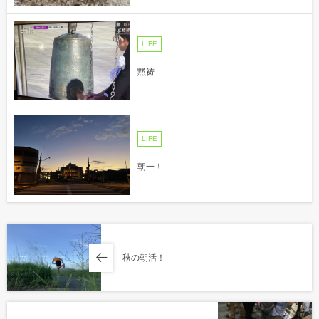
LIFE
黙祷
LIFE
朝一！
秋の朝活！