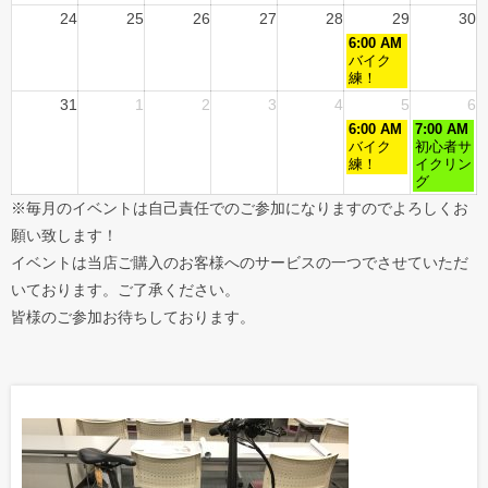
24
25
26
27
28
29
30
6:00 AM
バイク
練！
31
1
2
3
4
5
6
6:00 AM
7:00 AM
バイク
初心者サ
練！
イクリン
グ
※毎月のイベントは自己責任でのご参加になりますのでよろしくお
願い致します！
イベントは当店ご購入のお客様へのサービスの一つでさせていただ
いております。ご了承ください。
皆様のご参加お待ちしております。