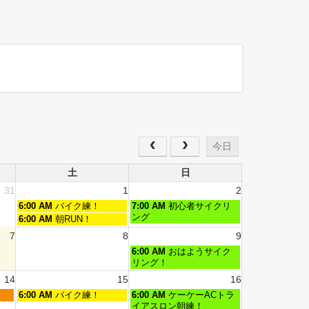
今日
土
日
31
1
2
6:00 AM
バイク練！
7:00 AM
初心者サイクリ
ング
6:00 AM
朝RUN！
7
8
9
6:00 AM
おはようサイク
リング！
14
15
16
6:00 AM
バイク練！
6:00 AM
ケーケーACトラ
イアスロン朝練！