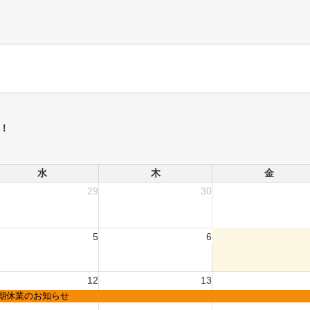
！
水
木
金
29
30
5
6
12
13
期休業のお知らせ