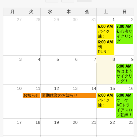
月
火
水
木
金
土
日
27
28
29
30
31
1
2
6:00 AM
7:00 AM
バイク
初心者サ
練！
イクリン
グ
6:00 AM
朝
RUN！
3
4
5
6
7
8
9
6:00 AM
おはよう
サイクリ
ング！
10
11
12
13
14
15
16
お知らせ
夏期休業のお知らせ
6:00 AM
6:00 AM
バイク
ケーケー
練！
ACトラ
イアスロ
ン朝練！
17
18
19
20
21
22
23