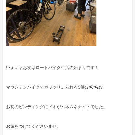
いょいょお次はロードバイク生活の始まりです！
マウンテンバイクでガッツリ走られるS嬢(⁎⁍̴̆Ɛ⁍̴̆⁎)v
お初のビンディングにドキがムネムネナイトでした。
お気をつけてくださいませ。