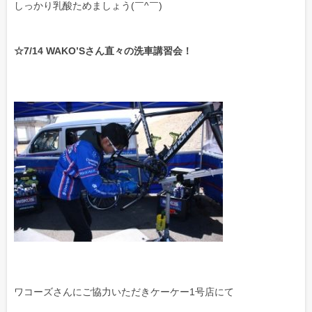
しっかり乳酸ためましょう(￣^￣)ゞ
☆7/14 WAKO’Sさん直々の洗車講習会！
ワコーズさんにご協力いただきケーケー1号店にて