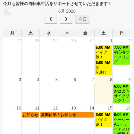
今月も皆様の自転車生活をサポートさせていただきます！
8月 2026
今日
月
火
水
木
金
土
日
27
28
29
30
31
1
2
6:00 AM
7:00 AM
バイク
初心者サ
練！
イクリン
グ
6:00 AM
朝
RUN！
3
4
5
6
7
8
9
6:00 AM
おはよう
サイクリ
ング！
10
11
12
13
14
15
16
お知らせ
夏期休業のお知らせ
6:00 AM
6:00 AM
バイク
ケーケー
練！
ACトラ
イアスロ