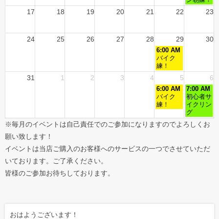
ン朝練！
17
18
19
20
21
22
23
24
25
26
27
28
29
30
6:00 AM
バイク
練！
31
1
2
3
4
5
6
6:00 AM
7:00 AM
バイク
初心者サ
練！
イクリン
グ
※毎月のイベントは自己責任でのご参加になりますのでよろしくお
願い致します！
イベントは当店ご購入のお客様へのサービスの一つでさせていただ
いております。ご了承ください。
皆様のご参加お待ちしております。
おはようございます！