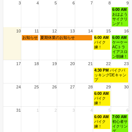
3
4
5
6
7
8
9
6:00 AM
おはよう
サイクリ
ング！
10
11
12
13
14
15
16
お知らせ
夏期休業のお知らせ
6:00 AM
6:00 AM
バイク
ケーケー
練！
ACトラ
イアスロ
ン朝練！
17
18
19
20
21
22
23
4:30 PM
バイクパ
ッキングDEキャン
プ
24
25
26
27
28
29
30
6:00 AM
バイク
練！
31
1
2
3
4
5
6
6:00 AM
7:00 AM
バイク
初心者サ
練！
イクリン
グ