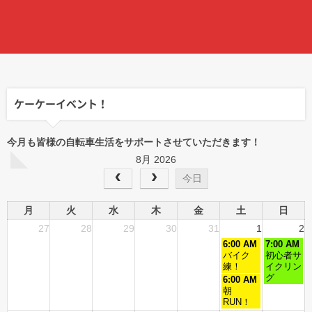
ケーケーイベント！
今月も皆様の自転車生活をサポートさせていただきます！
8月 2026
今日
月
火
水
木
金
土
日
27
28
29
30
31
1
2
6:00 AM
7:00 AM
バイク
初心者サ
練！
イクリン
グ
6:00 AM
朝
RUN！