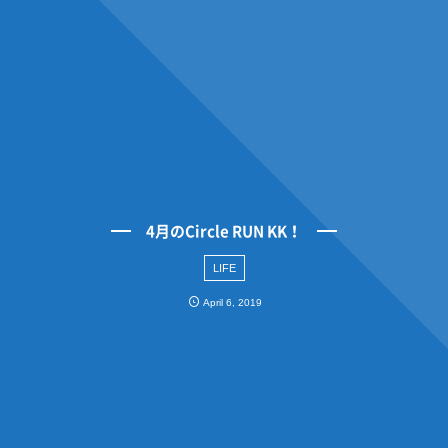
4月のCircle RUN KK！
LIFE
April
6
,
2019