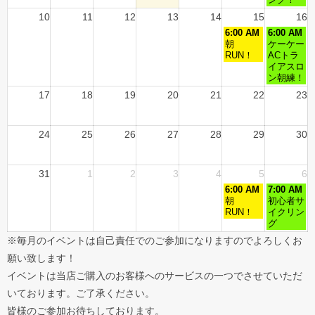
ング！
10
11
12
13
14
15
16
6:00 AM
6:00 AM
朝
ケーケー
RUN！
ACトラ
イアスロ
ン朝練！
17
18
19
20
21
22
23
24
25
26
27
28
29
30
31
1
2
3
4
5
6
6:00 AM
7:00 AM
朝
初心者サ
RUN！
イクリン
グ
※毎月のイベントは自己責任でのご参加になりますのでよろしくお
願い致します！
イベントは当店ご購入のお客様へのサービスの一つでさせていただ
いております。ご了承ください。
皆様のご参加お待ちしております。