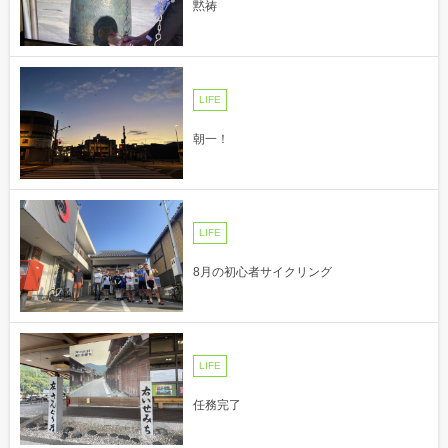
黙祷
LIFE
朝一！
LIFE
8月の初心者サイクリング
LIFE
任務完了