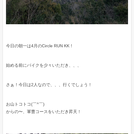
今日の朝一は4月のCircle RUN KK！
始める前にバイクを少々いただき、、、
さぁ！今日は2人なので、、、行くでしょう！
お山トコトコ(￣^￣)ゞ
からの〜、軍曹コースをいただき昇天！