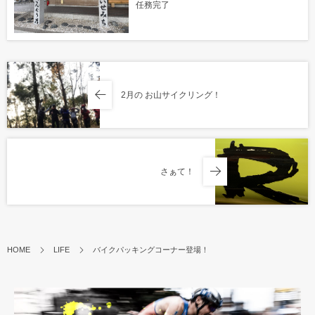
任務完了
2月の お山サイクリング！
さぁて！
HOME
LIFE
バイクパッキングコーナー登場！