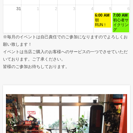
31
1
2
3
4
5
6
6:00 AM
7:00 AM
朝
初心者サ
RUN！
イクリン
グ
※毎月のイベントは自己責任でのご参加になりますのでよろしくお
願い致します！
イベントは当店ご購入のお客様へのサービスの一つでさせていただ
いております。ご了承ください。
皆様のご参加お待ちしております。