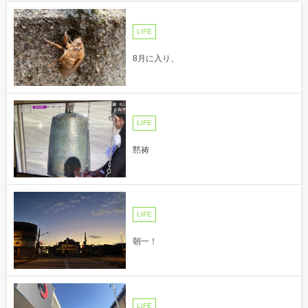
LIFE
8月に入り、
LIFE
黙祷
LIFE
朝一！
LIFE