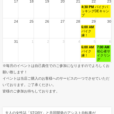
17
18
19
20
21
22
23
4:30 PM
バイクパ
ッキングDEキャン
プ
24
25
26
27
28
29
30
6:00 AM
バイク
練！
31
1
2
3
4
5
6
6:00 AM
7:00 AM
バイク
初心者サ
練！
イクリン
グ
※毎月のイベントは自己責任でのご参加になりますのでよろしくお
願い致します！
イベントは当店ご購入のお客様へのサービスの一つでさせていただ
いております。ご了承ください。
皆様のご参加お待ちしております。
大人の女性誌「STORY」と共同開発のアシスト自転車が