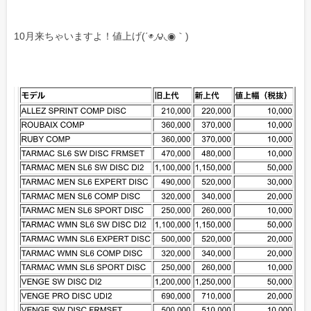
10月来ちゃいますよ！値上げ(΄◉◞౪◟◉｀)