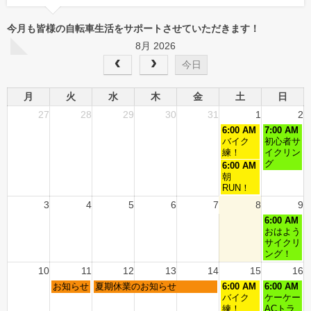
今月も皆様の自転車生活をサポートさせていただきます！
8月 2026
今日
月
火
水
木
金
土
日
27
28
29
30
31
1
2
6:00 AM
7:00 AM
バイク
初心者サ
練！
イクリン
グ
6:00 AM
朝
RUN！
3
4
5
6
7
8
9
6:00 AM
おはよう
サイクリ
ング！
10
11
12
13
14
15
16
お知らせ
夏期休業のお知らせ
6:00 AM
6:00 AM
バイク
ケーケー
練！
ACトラ