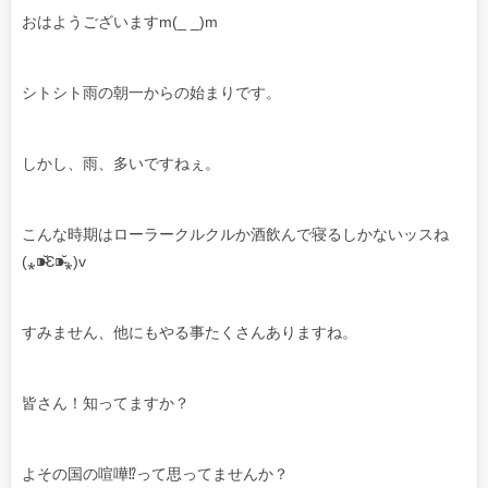
おはようございますm(_ _)m
シトシト雨の朝一からの始まりです。
しかし、雨、多いですねぇ。
こんな時期はローラークルクルか酒飲んで寝るしかないッスね
(⁎⁍̴̆Ɛ⁍̴̆⁎)v
すみません、他にもやる事たくさんありますね。
皆さん！知ってますか？
よその国の喧嘩⁉︎って思ってませんか？