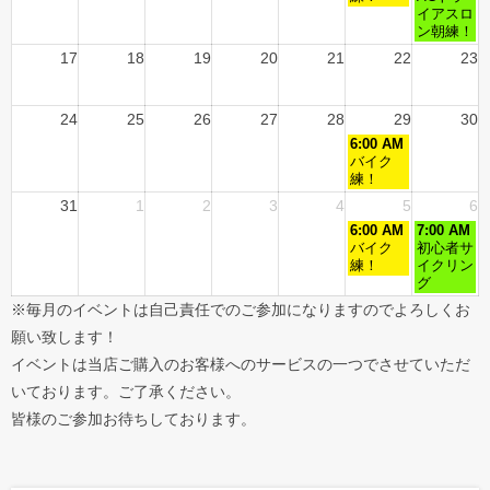
イアスロ
ン朝練！
17
18
19
20
21
22
23
24
25
26
27
28
29
30
6:00 AM
バイク
練！
31
1
2
3
4
5
6
6:00 AM
7:00 AM
バイク
初心者サ
練！
イクリン
グ
※毎月のイベントは自己責任でのご参加になりますのでよろしくお
願い致します！
イベントは当店ご購入のお客様へのサービスの一つでさせていただ
いております。ご了承ください。
皆様のご参加お待ちしております。