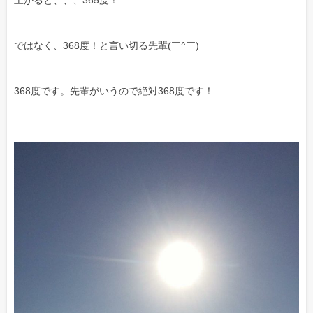
ではなく、368度！と言い切る先輩(￣^￣)ゞ
368度です。先輩がいうので絶対368度です！