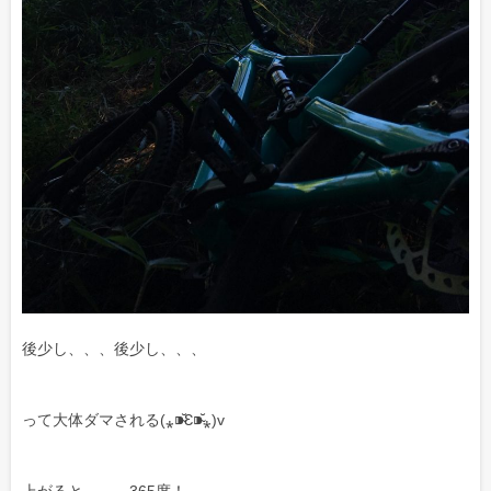
後少し、、、後少し、、、
って大体ダマされる(⁎⁍̴̆Ɛ⁍̴̆⁎)v
上がると、、、365度！