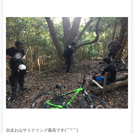
自走お山サイクリング最高です(￣^￣)ゞ