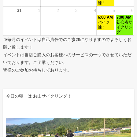
練！
31
1
2
3
4
5
6
6:00 AM
7:00 AM
バイク
初心者サ
練！
イクリン
グ
※毎月のイベントは自己責任でのご参加になりますのでよろしくお
願い致します！
イベントは当店ご購入のお客様へのサービスの一つでさせていただ
いております。ご了承ください。
皆様のご参加お待ちしております。
今日の朝一は お山サイクリング！