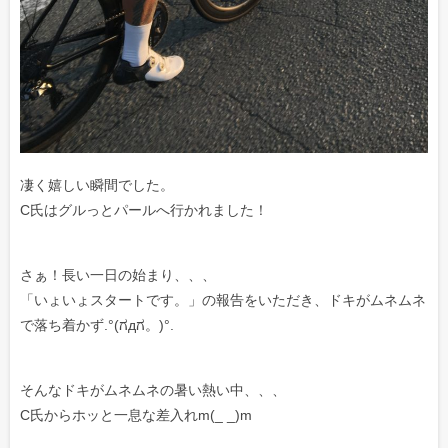
凄く嬉しい瞬間でした。
C氏はグルっとパールへ行かれました！
さぁ！長い一日の始まり、、、
「いょいょスタートです。」の報告をいただき、ドキがムネムネ
で落ち着かず.°(ಗдಗ。)°.
そんなドキがムネムネの暑い熱い中、、、
C氏からホッと一息な差入れm(_ _)m