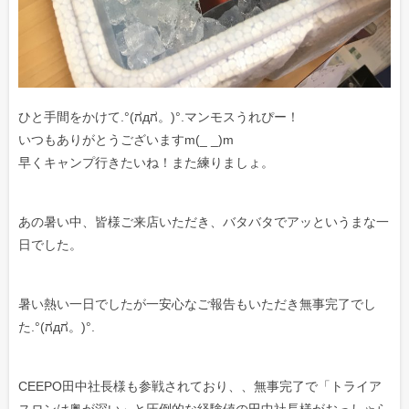
ひと手間をかけて.°(ಗдಗ。)°.マンモスうれぴー！
いつもありがとうございますm(_ _)m
早くキャンプ行きたいね！また練りましょ。
あの暑い中、皆様ご来店いただき、バタバタでアッというまな一
日でした。
暑い熱い一日でしたが一安心なご報告もいただき無事完了でし
た.°(ಗдಗ。)°.
CEEPO田中社長様も参戦されており、、無事完了で「トライア
スロンは奥が深い」と圧倒的な経験値の田中社長様がおっしゃら