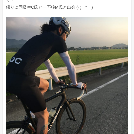
帰りに同級生C氏と一匹狼M氏と出会う(￣^￣)ゞ