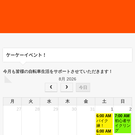
ケーケーイベント！
今月も皆様の自転車生活をサポートさせていただきます！
8月 2026
今日
月
火
水
木
金
土
日
27
28
29
30
31
1
2
6:00 AM
7:00 AM
バイク
初心者サ
練！
イクリン
グ
6:00 AM