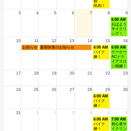
朝
RUN！
3
4
5
6
7
8
9
6:00 AM
おはよう
サイクリ
ング！
10
11
12
13
14
15
16
お知らせ
夏期休業のお知らせ
6:00 AM
6:00 AM
バイク
ケーケー
練！
ACトラ
イアスロ
ン朝練！
17
18
19
20
21
22
23
24
25
26
27
28
29
30
6:00 AM
バイク
練！
31
1
2
3
4
5
6
6:00 AM
7:00 AM
バイク
初心者サ
練！
イクリン