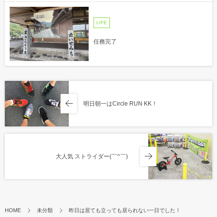
LIFE
任務完了
明日朝一はCircle RUN KK！
大人気 ストライダー(￣^￣)ゞ
HOME
未分類
昨日は居ても立っても居られない一日でした！