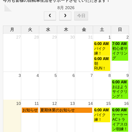
今月も皆様の自転車生活をサポートさせていただきます！
8月 2026
今日
月
火
水
木
金
土
日
27
28
29
30
31
1
2
6:00 AM
7:00 AM
バイク
初心者サ
練！
イクリン
グ
6:00 AM
朝
RUN！
3
4
5
6
7
8
9
6:00 AM
おはよう
サイクリ
ング！
10
11
12
13
14
15
16
お知らせ
夏期休業のお知らせ
6:00 AM
6:00 AM
バイク
ケーケー
練！
ACトラ
イアスロ
ン朝練！