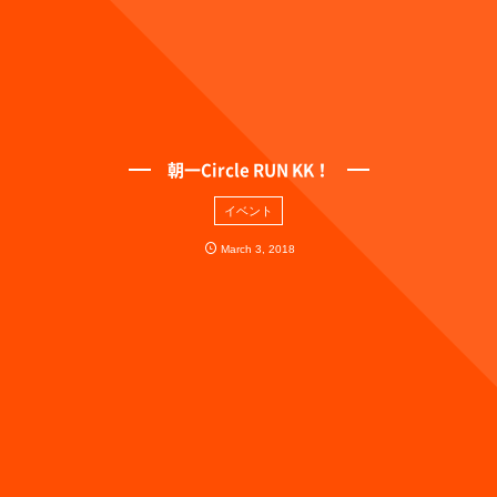
朝一Circle RUN KK！
イベント
March
3
,
2018