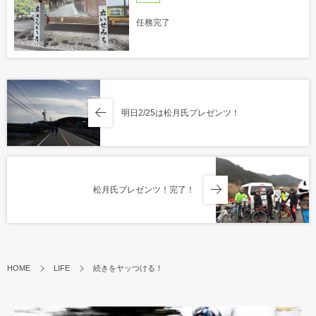
任務完了
明日2/25は松月氏プレゼンツ！
松月氏プレゼンツ！完了！
HOME
LIFE
続きをヤッつける！