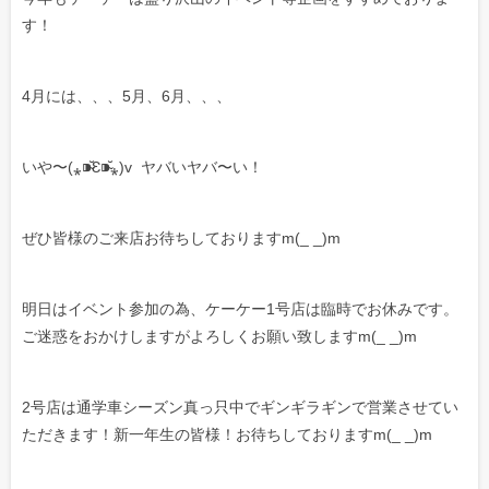
す！
4月には、、、5月、6月、、、
いや〜(⁎⁍̴̆Ɛ⁍̴̆⁎)v ヤバいヤバ〜い！
ぜひ皆様のご来店お待ちしておりますm(_ _)m
明日はイベント参加の為、ケーケー1号店は臨時でお休みです。
ご迷惑をおかけしますがよろしくお願い致しますm(_ _)m
2号店は通学車シーズン真っ只中でギンギラギンで営業させてい
ただきます！新一年生の皆様！お待ちしておりますm(_ _)m