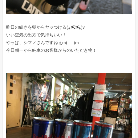
昨日の続きを朝からヤッつける(⁎⁍̴̆Ɛ⁍̴̆⁎)v
いい空気の出方で気持ちいい！
やっぱ、シマノさんですねぇm(_ _)m
今日朝一から納車のお客様からのいただき物！