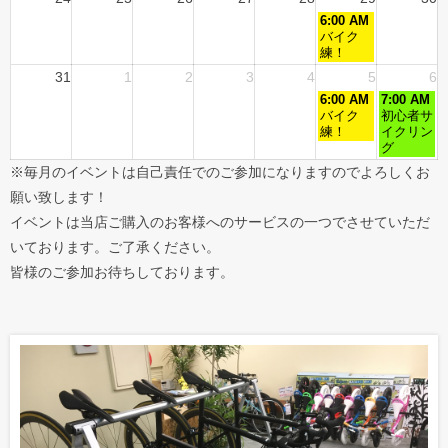
6:00 AM
バイク
練！
31
1
2
3
4
5
6
6:00 AM
7:00 AM
バイク
初心者サ
練！
イクリン
グ
※毎月のイベントは自己責任でのご参加になりますのでよろしくお
願い致します！
イベントは当店ご購入のお客様へのサービスの一つでさせていただ
いております。ご了承ください。
皆様のご参加お待ちしております。