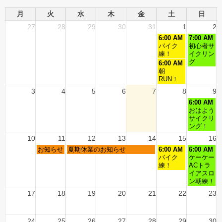
月
火
水
木
金
土
日
27
28
29
30
31
1
2
6:00 AM
7:00 AM
バイク
初心者サ
練！
イクリン
グ
6:00 AM
朝
RUN！
3
4
5
6
7
8
9
6:00 AM
おはよう
サイクリ
ング！
10
11
12
13
14
15
16
お知らせ
夏期休業のお知らせ
6:00 AM
6:00 AM
バイク
ケーケー
練！
ACトラ
イアスロ
ン朝練！
17
18
19
20
21
22
23
24
25
26
27
28
29
30